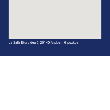
La Salle Etorbidea 5, 20140 Andoain Gipuzkoa
CANAL INTERNO DE INFORMACIÓN
CÓDIGO ÉTICO
PACTO EDUCATIVO GLOBAL