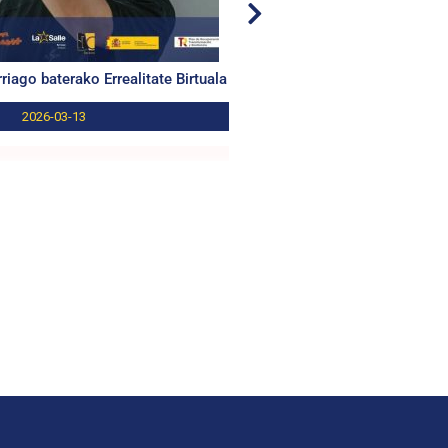
riago baterako Errealitate Birtuala
PUERTAS ABIERTAS | FP 
2026-03-13
2026-02