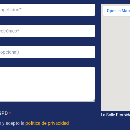
RGPD
*
La Salle Etorbi
o y acepto la
política de privacidad