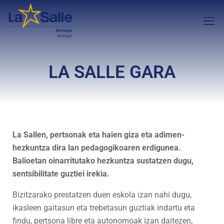
LA SALLE GARA
La Sallen, pertsonak eta haien giza eta adimen-
hezkuntza dira lan pedagogikoaren erdigunea.
Balioetan oinarritutako hezkuntza sustatzen dugu,
sentsibilitate guztiei irekia.
Bizitzarako prestatzen duen eskola izan nahi dugu,
ikasleen gaitasun eta trebetasun guztiak indartu eta
findu, pertsona libre eta autonomoak izan daitezen,