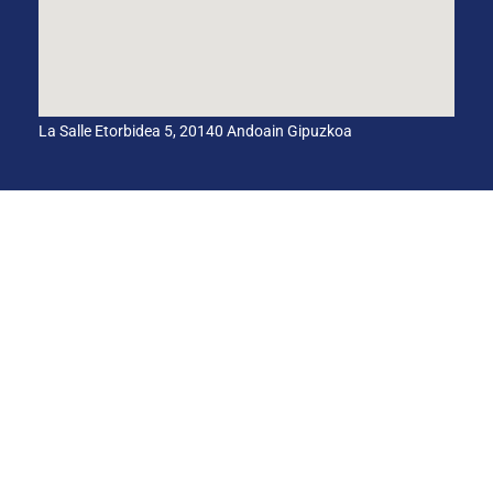
La Salle Etorbidea 5, 20140 Andoain Gipuzkoa
BARNEKO INFORMAZIO-KANALA
ETIKA KODEA
HEZKUNTZA-AKORDIO GLOBALA
Cookies
Pribatasun