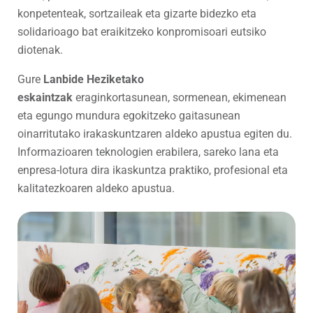
konpetenteak, sortzaileak eta gizarte bidezko eta
solidarioago bat eraikitzeko konpromisoari eutsiko
diotenak.
Gure
Lanbide Heziketako
eskaintzak
eraginkortasunean, sormenean, ekimenean
eta egungo mundura egokitzeko gaitasunean
oinarritutako irakaskuntzaren aldeko apustua egiten du.
Informazioaren teknologien erabilera, sareko lana eta
enpresa-lotura dira ikaskuntza praktiko, profesional eta
kalitatezkoaren aldeko apustua.