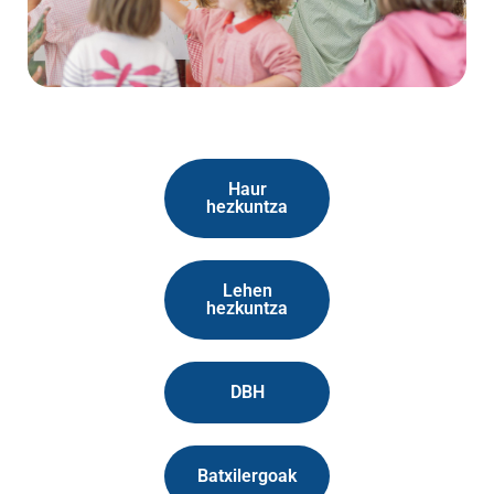
Haur
hezkuntza
Lehen
hezkuntza
DBH
Batxilergoak