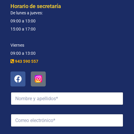
Horario de secretaría
De lunes a jueves:
09:00 a 13:00
15:00 a 17:00
Viernes
09:00 a 13:00
943 590 557
N
o
m
b
C
r
o
e
r
y
r