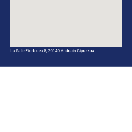
La Salle Etorbidea 5, 20140 Andoain Gipuzkoa
CANAL INTERNO DE INFORMACIÓN
CÓDIGO ÉTICO
PACTO EDUCATIVO GLOBAL