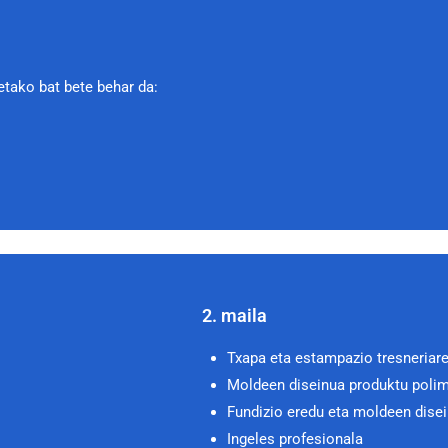
etako bat bete behar da:
2. maila
Txapa eta estampazio tresneriare
Moldeen diseinua produktu polim
Fundizio eredu eta moldeen dise
Ingeles profesionala