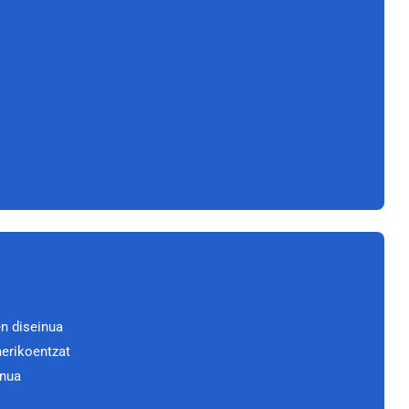
n diseinua
erikoentzat
inua