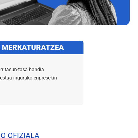
 MERKATURATZEA
a
rritasun-tasa handia
estua inguruko enpresekin
IO OFIZIALA