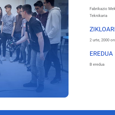
Fabrikazio Me
Teknikaria
ZIKLOAR
2 urte, 2000 or
EREDUA
B eredua