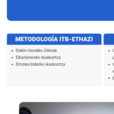
METODOLOGÍA ITB-ETHAZI
Etekin Handiko Zikloak
Elkarlanerako ikaskuntza
Erronka bidezko ikaskuntza