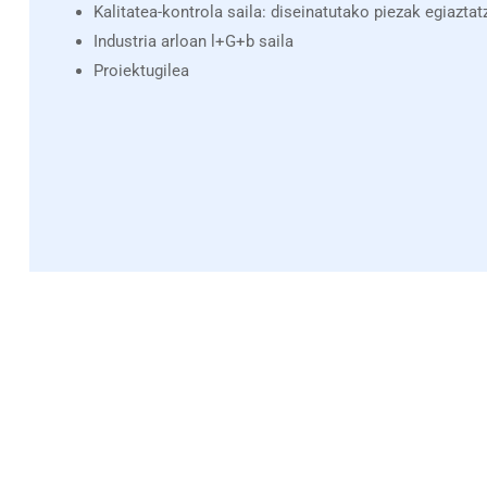
Kalitatea-kontrola saila: diseinatutako piezak egiaztat
Industria arloan l+G+b saila
Proiektugilea