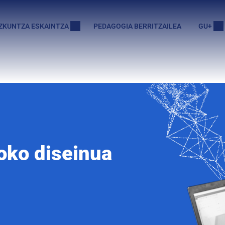
ZKUNTZA ESKAINTZA
PEDAGOGIA BERRITZAILEA
GU+
oko diseinua