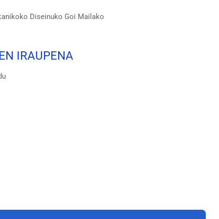
kanikoko Diseinuko Goi Mailako
EN IRAUPENA
du