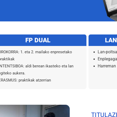
FP DUAL
LAN
OROKORRA: 1. eta 2. mailako enpresetako
Lan-polts
praktikak
Enplegaga
INTENTSIBOA: aldi berean ikasteko eta lan
Harreman 
egiteko aukera.
ERASMUS: praktikak atzerrian
TITULAZ