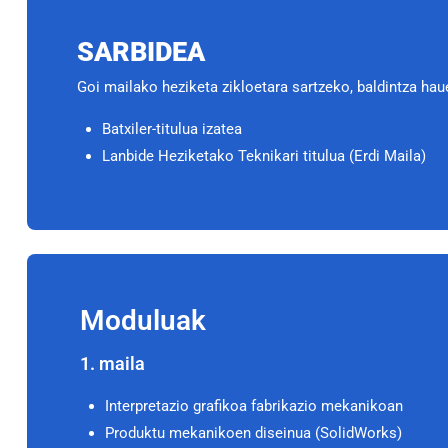
SARBIDEA
Goi mailako heziketa zikloetara sartzeko, baldintza hau
Batxiler-titulua izatea
Lanbide Heziketako Teknikari titulua (Erdi Maila)
Moduluak
1. maila
Interpretazio grafikoa fabrikazio mekanikoan
Produktu mekanikoen diseinua (SolidWorks)