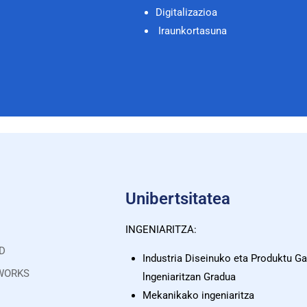
Digitalizazioa
Iraunkortasuna
Unibertsitatea
INGENIARITZA:
AD
Industria Diseinuko eta Produktu G
DWORKS
lngeniaritzan Gradua
Mekanikako ingeniaritza