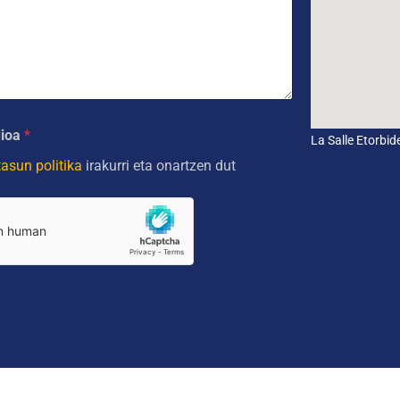
dioa
*
La Salle Etorbi
tasun politika
irakurri eta onartzen dut
DIO GLOBALA
Cookies
Lege-ohar
Pribata