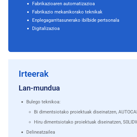
Fabrikazioaren automatizazioa
Fabrikazio mekanikorako teknikak
Enplegagarritasunerako ibilbide pertsonala
Digitalizazioa
Irteerak
Lan-mundua
Bulego teknikoa:
Bi dimentsiotako proiektuak diseinatzen, AUTOC
Hiru dimentsiotako proiektuak diseinatzen, S0LI
Delineatzailea