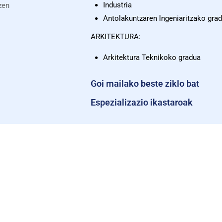
Industria
zen
Antolakuntzaren lngeniaritzako gra
ARKITEKTURA:
Arkitektura Teknikoko gradua
Goi mailako beste ziklo bat
Espezializazio ikastaroak