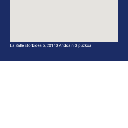
La Salle Etorbidea 5, 20140 Andoain Gipuzkoa
BARNEKO INFORMAZIO-KANALA
ETIKA KODEA
HEZKUNTZA-AKORDIO GLOBALA