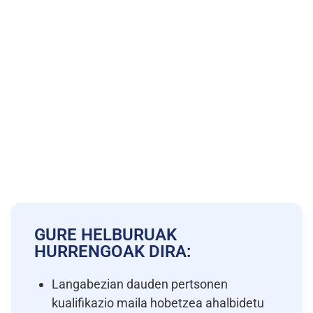
GURE HELBURUAK
HURRENGOAK DIRA:
Langabezian dauden pertsonen
kualifikazio maila hobetzea ahalbidetu