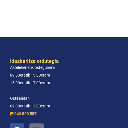
Idazkaritza ordutegia
Astelehenetik ostegunera
09:00etatik 13:00etara
15:00etatik 17:00etara
Ostiraletan
09:00etatik 13:00etara
943 590 557