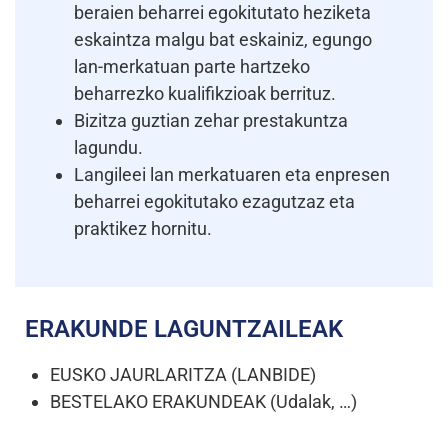
beraien beharrei egokitutato heziketa
eskaintza malgu bat eskainiz, egungo
lan-merkatuan parte hartzeko
beharrezko kualifikzioak berrituz.
Bizitza guztian zehar prestakuntza
lagundu.
Langileei lan merkatuaren eta enpresen
beharrei egokitutako ezagutzaz eta
praktikez hornitu.
ERAKUNDE LAGUNTZAILEAK
EUSKO JAURLARITZA (LANBIDE)
BESTELAKO ERAKUNDEAK (Udalak, …)