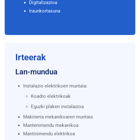
Digitalizazioa
Iraunkortasuna
Irteerak
Lan-mundua
Instalazio elektrikoen muntaia:
Koadro elektrikoak
Eguzki plaken instalazioa
Makineria mekanikoaren muntaia
Mantenimendu mekanikoa
Mantinimendu elektrikoa