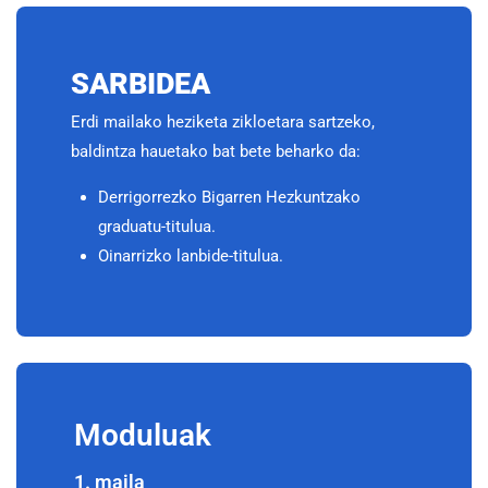
SARBIDEA
Erdi mailako heziketa zikloetara sartzeko,
baldintza hauetako bat bete beharko da:
Derrigorrezko Bigarren Hezkuntzako
graduatu-titulua.
Oinarrizko lanbide-titulua.
Moduluak
1. maila