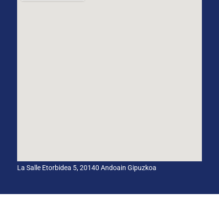
La Salle Etorbidea 5, 20140 Andoain Gipuzkoa