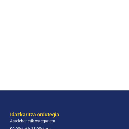
Idazkaritza ordutegia
Astelehenetik ostegunera
09:00etatik 13:00etara