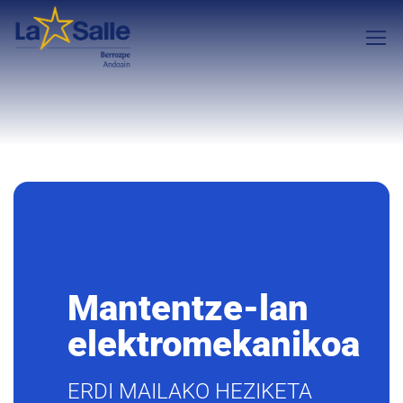
Mantentze-lan
elektromekanikoa
ERDI MAILAKO HEZIKETA