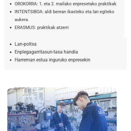
OROKORRA: 1. eta 2. mailako enpresetako praktikak
INTENTSIBOA: aldi berean ikasteko eta lan egiteko
aukera.
ERASMUS: praktikak atzerri
Lan-poltsa
Enplegagarritasun-tasa handia
Harreman estua inguruko enpresekin