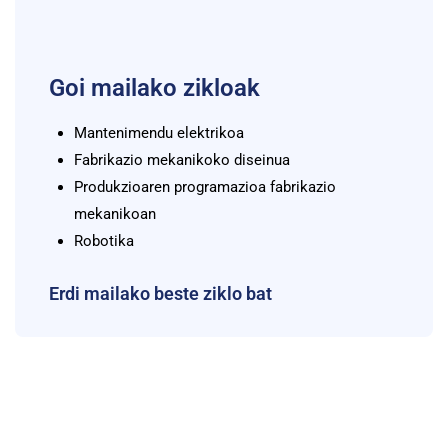
Goi mailako zikloak
Mantenimendu elektrikoa
Fabrikazio mekanikoko diseinua
Produkzioaren programazioa fabrikazio
mekanikoan
Robotika
Erdi mailako beste ziklo bat