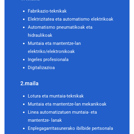
Fabrikazio-teknikak
Elektrizitatea eta automatismo elektrikoak
Automatismo pneumatikoak eta
hidraulikoak
Muntaia eta mantentze-lan
elektriko/elektronikoak
Ingeles profesionala
Digitalizazioa
2.maila
Lotura eta muntaia-teknikak
Muntaia eta mantentze-lan mekanikoak
Linea automatizatuen muntaia- eta
mantentze- lanak
Enplegagarritasunerako ibilbide pertsonala