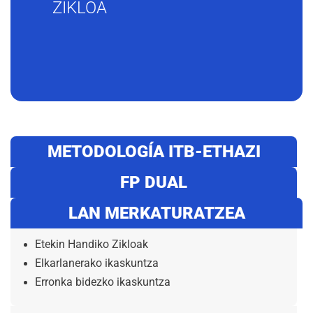
ZIKLOA
METODOLOGÍA ITB-ETHAZI
FP DUAL
LAN MERKATURATZEA
Etekin Handiko Zikloak
Elkarlanerako ikaskuntza
Erronka bidezko ikaskuntza