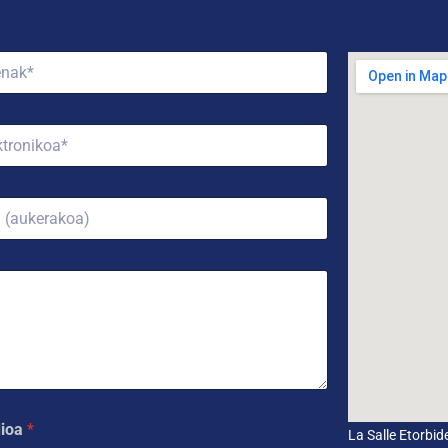
dioa
*
La Salle Etorbi