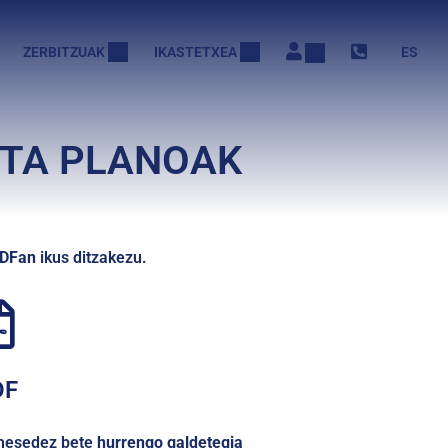
ZERBITZUAK
IKASTETXEA
ES
ETA PLANOAK
DFan
ikus ditzakezu.
DF
 mesedez bete
hurrengo galdetegia