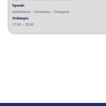
Egunak:
Astelehena – Asteartea – Osteguna
Ordutegia:
17:00 – 20:00