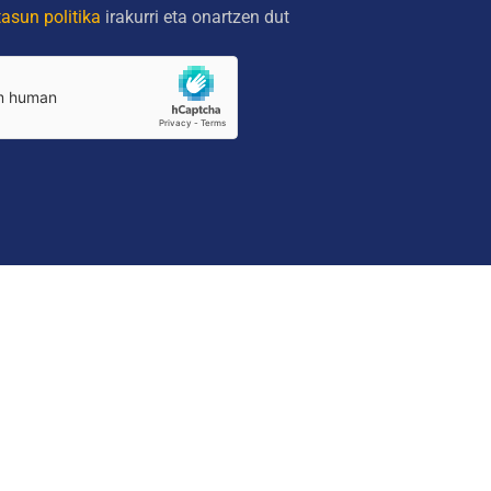
tasun politika
irakurri eta onartzen dut
DIO GLOBALA
Cookies
Lege-ohar
Pribata