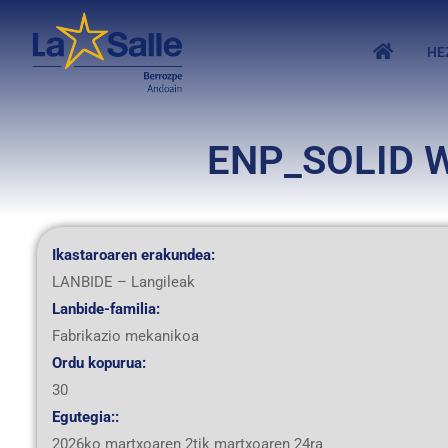
HE
ENP_SOLID 
Ikastaroaren erakundea:
LANBIDE –
Langileak
Lanbide-familia:
Fabrikazio mekanikoa
Ordu kopurua:
30
Egutegia::
2026ko martxoaren 2tik martxoaren 24ra