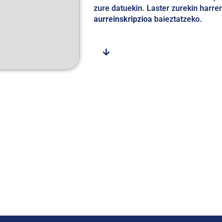
zure datuekin. Laster zurekin harre
aurreinskripzioa
baieztatzeko.