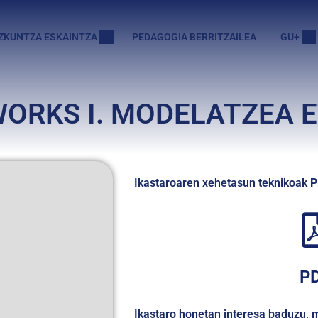
ZKUNTZA ESKAINTZA
PEDAGOGIA BERRITZAILEA
GU+
WORKS I. MODELATZEA 
Ikastaroaren xehetasun teknikoak
P
P
Ikastaro honetan interesa baduzu,