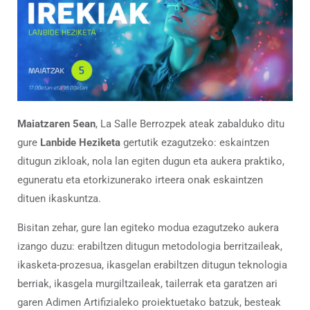
Maiatzaren 5ean
, La Salle Berrozpek ateak zabalduko ditu
gure
Lanbide Heziketa
gertutik ezagutzeko: eskaintzen
ditugun zikloak, nola lan egiten dugun eta aukera praktiko,
eguneratu eta etorkizunerako irteera onak eskaintzen
dituen ikaskuntza.
Bisitan zehar, gure lan egiteko modua ezagutzeko aukera
izango duzu: erabiltzen ditugun metodologia berritzaileak,
ikasketa-prozesua, ikasgelan erabiltzen ditugun teknologia
berriak, ikasgela murgiltzaileak, tailerrak eta garatzen ari
garen Adimen Artifizialeko proiektuetako batzuk, besteak