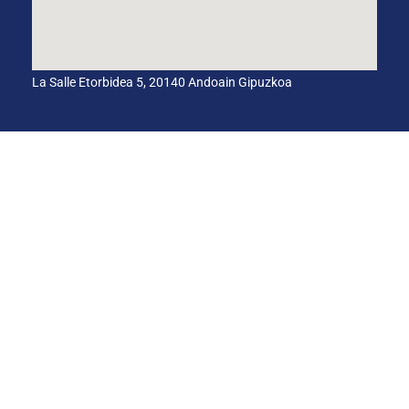
La Salle Etorbidea 5, 20140 Andoain Gipuzkoa
BARNEKO INFORMAZIO-KANALA
ETIKA KODEA
HEZKUNTZA-AKORDIO GLOBALA
Cookies
Pribatasun
Lege-ohar
politika