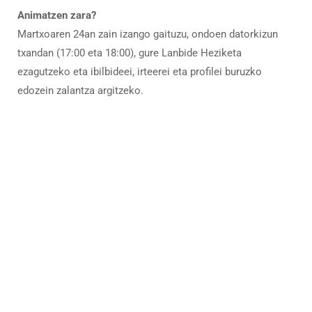
Animatzen zara?
Martxoaren 24an zain izango gaituzu, ondoen datorkizun
txandan (17:00 eta 18:00), gure Lanbide Heziketa
ezagutzeko eta ibilbideei, irteerei eta profilei buruzko
edozein zalantza argitzeko.