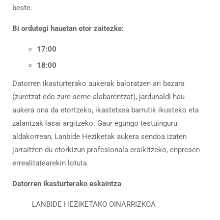
beste.
Bi ordutegi hauetan etor zaitezke:
17:00
18:00
Datorren ikasturterako aukerak baloratzen ari bazara
(zuretzat edo zure seme-alabarentzat), jardunaldi hau
aukera ona da etortzeko, ikastetxea barrutik ikusteko eta
zalantzak lasai argitzeko. Gaur egungo testuinguru
aldakorrean, Lanbide Heziketak aukera sendoa izaten
jarraitzen du etorkizun profesionala eraikitzeko, enpresen
errealitatearekin lotuta.
Datorren ikasturterako eskaintza
LANBIDE HEZIKETAKO OINARRIZKOA