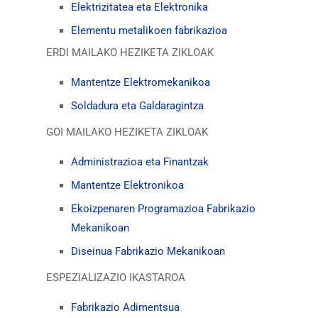
Elektrizitatea eta Elektronika
Elementu metalikoen fabrikazioa
ERDI MAILAKO HEZIKETA ZIKLOAK
Mantentze Elektromekanikoa
Soldadura eta Galdaragintza
GOI MAILAKO HEZIKETA ZIKLOAK
Administrazioa eta Finantzak
Mantentze Elektronikoa
Ekoizpenaren Programazioa Fabrikazio
Mekanikoan
Diseinua Fabrikazio Mekanikoan
ESPEZIALIZAZIO IKASTAROA
Fabrikazio Adimentsua