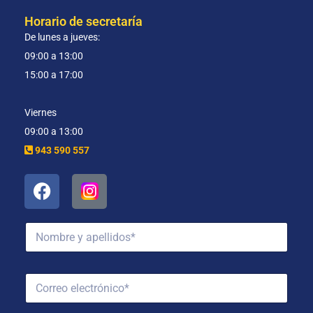
Horario de secretaría
De lunes a jueves:
09:00 a 13:00
15:00 a 17:00
Viernes
09:00 a 13:00
943 590 557
N
o
m
b
C
r
o
e
r
y