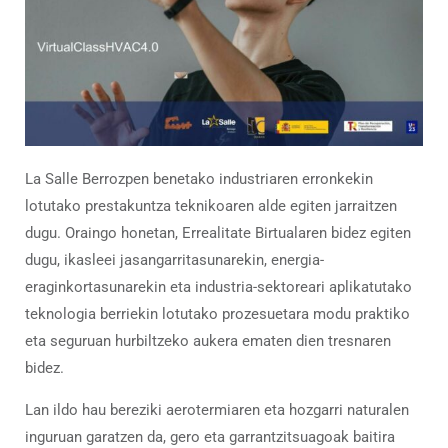
La
Salle
Berrozpen
benetako
industriaren
erronkekin
lotutako
prestakuntza
teknikoaren
alde
egiten
jarraitzen
dugu.
Oraingo
honetan,
Errealitate
Birtualaren
bidez
egiten
dugu,
ikasleei
jasangarritasunarekin,
energia-
eraginkortasunarekin
eta
industria-
sektoreari
aplikatutako
teknologia
berriekin
lotutako
prozesuetara
modu
praktiko
eta
seguruan
hurbiltzeko
aukera
ematen
dien
tresnaren
bidez.
Lan
ildo
hau
bereziki
aerotermiaren
eta
hozgarri
naturalen
inguruan
garatzen
da,
gero
eta
garrantzitsuagoak
baitira