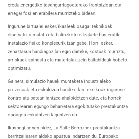
eredu
energetiko
jasangarriagoetarako
trantsizioan
eta
erregai
fosilen
erabilera
murrizteko
bidean.
Ingurune
birtualei
esker,
ikasleek
osagai
teknikoak
diseinatu,
simulatu
eta
baliozkotu
ditzakete
hasieratik
instalazio
fisiko
konplexurik
izan
gabe.
Horri
esker,
zehaztasun
handiagoz
lan
egin
daiteke,
kostuak
murriztu,
arriskuak
saihestu
eta
materialak
zein
baliabideak
hobeto
optimizatu.
Gainera,
simulazio
hauek
muntaketa
industrialeko
prozesuak
eta
eskakizun
handiko
lan
teknikoak
ingurune
kontrolatu
batean
lantzea
ahalbidetzen
dute,
eta
horrek
sektorearen
egungo
beharretara
egokitutako
prestakuntza
osoagoa
eskaintzen
laguntzen
du.
Ikuspegi
honen
bidez,
La
Salle
Berrozpek
prestakuntza
berritzailearen
aldeko
apustua
indartzen
du,
Europako