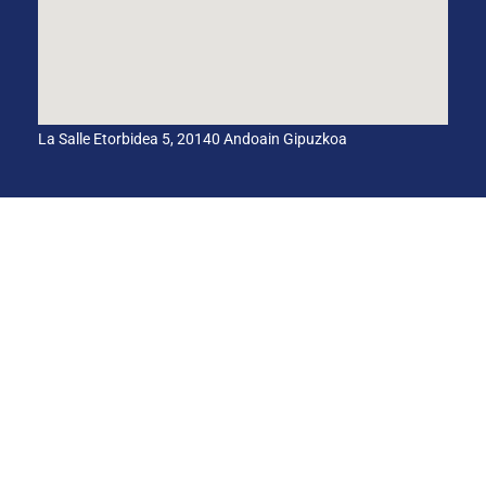
La Salle Etorbidea 5, 20140 Andoain Gipuzkoa
CANAL INTERNO DE INFORMACIÓN
CÓDIGO ÉTICO
PACTO EDUCATIVO GLOBAL
Aviso legal
Política de
Política de