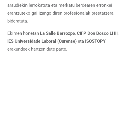
araudiekin
lerrokatuta
eta
merkatu
berdearen
erronkei
erantzuteko
gai
izango
diren
profesionalak
prestatzera
bideratuta.
Ekimen
honetan
La
Salle
Berrozpe
,
CIFP
Don
Bosco
LHII
,
IES
Universidade
Laboral (
Ourense)
eta
ISOSTOPY
erakundeek
hartzen
dute
parte.