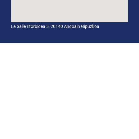
La Salle Etorbidea 5, 20140 Andoain Gipuzkoa
CANAL INTERNO DE INFORMACIÓN
CÓDIGO ÉTICO
PACTO EDUCATIVO GLOBAL
Aviso legal
Política de
Política de
cookies
privacidad