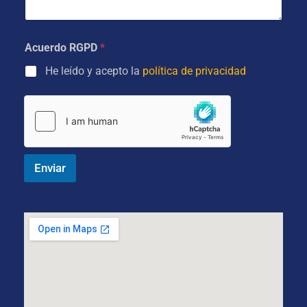
ó
*
j
p
n
e
c
i
*
i
c
Acuerdo RGPD
*
o
o
n
*
He leído y acepto la
política de privacidad
a
l
Enviar