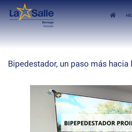
HE
Bipedestador, un paso más hacia l