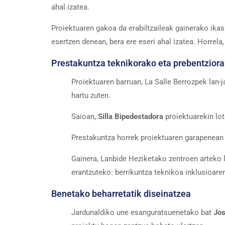
ahal izatea.
Proiektuaren gakoa da erabiltzaileak gainerako ikasl
esertzen denean, bera ere eseri ahal izatea. Horrela
Prestakuntza teknikorako eta prebentziora
Proiektuaren barruan, La Salle Berrozpek lan-j
hartu zuten.
Saioan,
Silla Bipedestadora
proiektuarekin lot
Prestakuntza horrek proiektuaren garapenean a
Gainera, Lanbide Heziketako zentroen arteko l
erantzuteko: berrikuntza teknikoa inklusioaren
Benetako beharretatik diseinatzea
Jardunaldiko une esanguratsuenetako bat
Jos