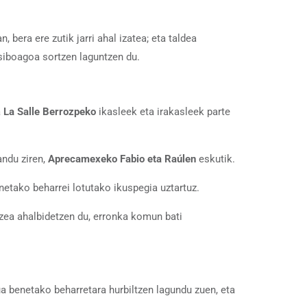
bera ere zutik jarri ahal izatea; eta taldea
lusiboagoa sortzen laguntzen du.
a
La Salle Berrozpeko
ikasleek eta irakasleek parte
andu ziren,
Aprecamexeko Fabio eta Raúlen
eskutik.
etako beharrei lotutako ikuspegia uztartuz.
tzea ahalbidetzen du, erronka komun bati
ua benetako beharretara hurbiltzen lagundu zuen, eta