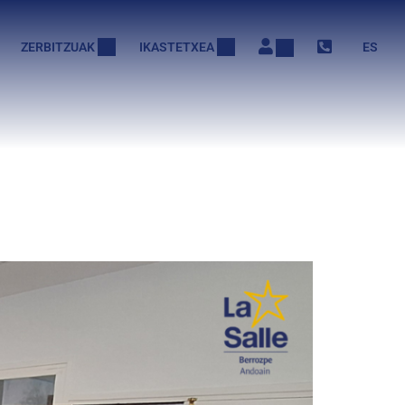
ZERBITZUAK
IKASTETXEA
ES