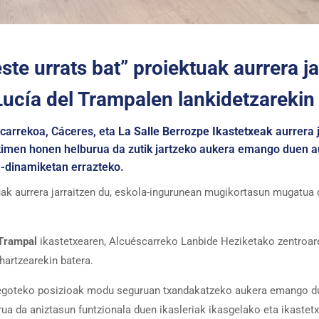
te urrats bat” proiektuak aurrera ja
Lucía del Trampalen lankidetzarekin
scarrekoa, Cáceres, eta
La Salle Berrozpe Ikastetxeak
aurrera 
imen honen helburua da zutik jartzeko aukera emango duen au
a-dinamiketan errazteko.
ak aurrera jarraitzen du, eskola-ingurunean mugikortasun mugatua d
 Trampal
ikastetxearen, Alcuéscarreko Lanbide Heziketako zentroar
hartzearekin batera.
k egoteko posizioak modu seguruan txandakatzeko aukera emango due
rua da aniztasun funtzionala duen ikasleriak ikasgelako eta ikaste