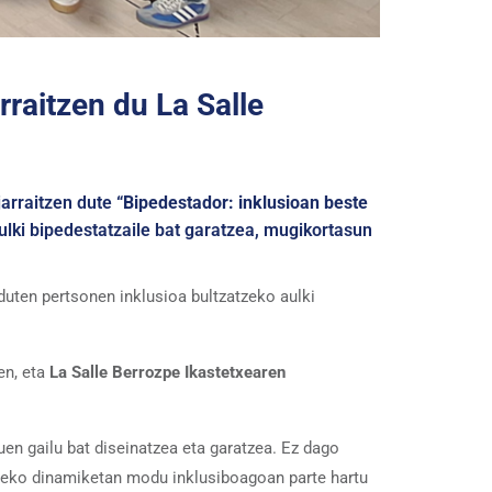
rraitzen du La Salle
jarraitzen dute
“Bipedestador: inklusioan beste
lki bipedestatzaile bat garatzea, mugikortasun
uten pertsonen inklusioa bultzatzeko aulki
en, eta
La Salle Berrozpe Ikastetxearen
n gailu bat diseinatzea eta garatzea. Ez dago
txeko dinamiketan modu inklusiboagoan parte hartu