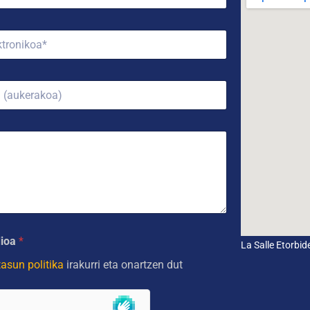
dioa
*
La Salle Etorbi
tasun politika
irakurri eta onartzen dut