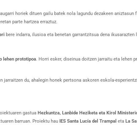
ezaugarri horiek dituen gailu batek nola lagundu dezakeen aniztasun
retan parte hartzea erraztuz.
eri
bere indarra, ilusioa eta benetan garrantzitsua dena ikusarazten 
o lehen prototipoa
. Horri esker, diseinua doitzen jarraitu eta lehen 
an jarraitzen du, ahalegin honek pertsona askoren eskola-esperient
oiektuaren gastua
Hezkuntza, Lanbide Heziketa eta Kirol Ministeri
ktuaren barruan. Proiektu hau
IES Santa Lucía del Trampal
eta
La Sa