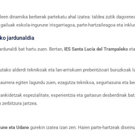
een dinamika berberak partekatu ahal izatea: taldea zutik dagoenean, 
, gailuak eskola-ingurune irisgarriagoa, parte-hartzaileagoa eta ink
ko jardunaldia
ardunaldi bat hartu zuen. Bertan,
IES Santa Lucía del Trampaleko
et
utako alderdi teknikoak eta lan-arriskuen prebentzioari buruzkoak l
urrera egiten lagundu zuen, ezagutza teknikoa, segurtasuna eta ben
ankidetzak espezialitate, esperientzia eta gaitasun desberdinak ba
 zerbitzura jartzea.
une eta Udane
gurekin izatea izan zen. Haien parte-hartzeak disein