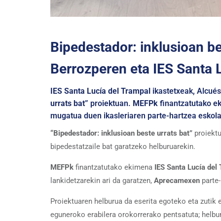
Bipedestador: inklusioan bes
Berrozperen eta IES Santa 
IES Santa Lucía del Trampal
ikastetxeak, Alcué
urrats bat”
proiektuan.
MEFPk
finantzatutako ek
mugatua duen ikasleriaren parte-hartzea eskol
“Bipedestador: inklusioan beste urrats bat”
proiektu
bipedestatzaile bat garatzeko helburuarekin.
MEFPk
finantzatutako ekimena
IES Santa Lucía del
lankidetzarekin ari da garatzen,
Aprecamexen
parte-
Proiektuaren helburua da eserita egoteko eta zuti
eguneroko erabilera orokorrerako pentsatuta; helbu