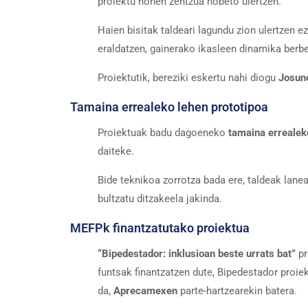
proiektu honen zentzua hobeto ulertzen.
Haien bisitak taldeari lagundu zion ulertzen 
eraldatzen, gainerako ikasleen dinamika berbe
Proiektutik, bereziki eskertu nahi diogu
Josun
Tamaina errealeko lehen prototipoa
Proiektuak badu dagoeneko
tamaina errealek
daiteke.
Bide teknikoa zorrotza bada ere, taldeak lane
bultzatu ditzakeela jakinda.
MEFPk finantzatutako proiektua
“Bipedestador: inklusioan beste urrats bat”
pr
funtsak finantzatzen dute, Bipedestador proie
da,
Aprecamexen
parte-hartzearekin batera.